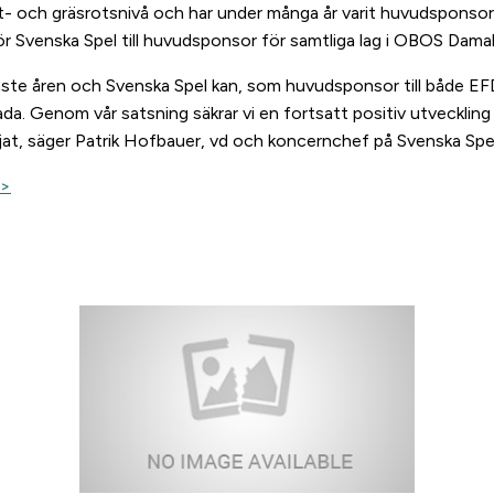
- och gräsrotsnivå och har under många år varit huvudsponsor til
r Svenska Spel till huvudsponsor för samtliga lag i OBOS Damal
enaste åren och Svenska Spel kan, som huvudsponsor till både
 glada. Genom vår satsning säkrar vi en fortsatt positiv utvecklin
jat, säger Patrik Hofbauer, vd och koncernchef på Svenska Spel
>>