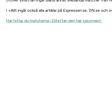
Utöver Elitettan ingår bland annat livesända matcher från 
I +Allt ingår också alla artiklar på Expressen.se, DN.se och
Här hittar du matcherna i Elitettan den här säsongen!