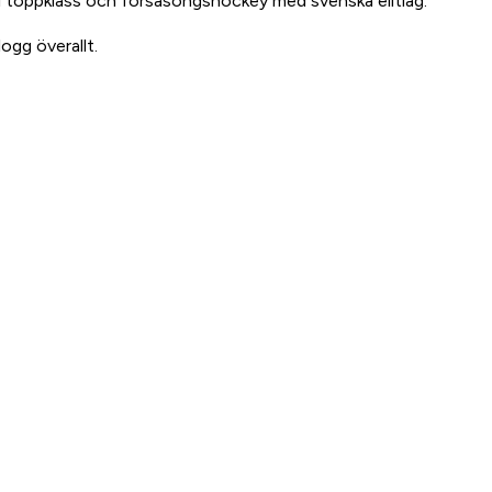
 i toppklass och försäsongshockey med svenska elitlag.
ogg överallt.