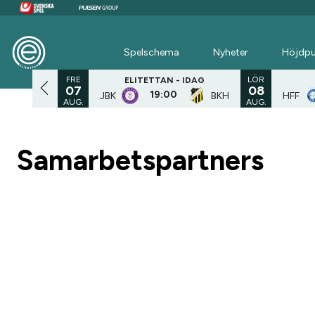
Spelschema
Nyheter
Höjdpu
FRE
LÖR
PELAD
ELITETTAN -
IDAG
07
08
19:00
JBK
BKH
HFF
SAND
AUG.
AUG.
Samarbetspartners