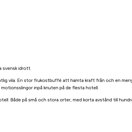
a svensk idrott.
dentlig vila. En stor frukostbuffé att hämta kraft från och en m
otionsslingor inpå knuten på de flesta hotell.
ell. Både på små och stora orter, med korta avstånd till hundra