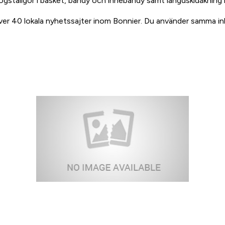
högstaligor i basket, bandy och innebandy samt längdskidåkning
 över 40 lokala nyhetssajter inom Bonnier. Du använder samma inl