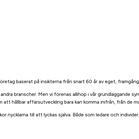
öretag baserat på insikterna från snart 60 år av eget, framgång
 andra branscher. Men vi förenas allihop i vår grundläggande sy
m att hållbar affärsutveckling bara kan komma inifrån, från de m
 nycklarna till att lyckas själva. Både som ledare och individer